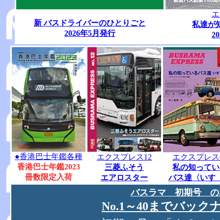
エ
新 バスドライバーのひとりごと
私達が
2026年5月発行
2
●香港巴士年鑑各種
エクスプレス12
エクスプレス
香港巴士年鑑2023
三菱ふそう
私の知ってい
冊数限定入荷
エアロスター
バス達〈いす
バスラマ 初期号 の
No.1～40までバッ